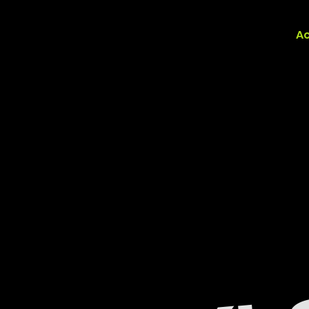
Ac
BA
BABYL