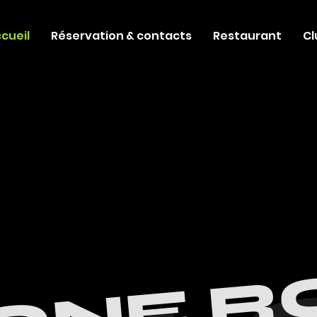
cueil
Réservation & contacts
Restaurant
Cl
BYL
ONE R