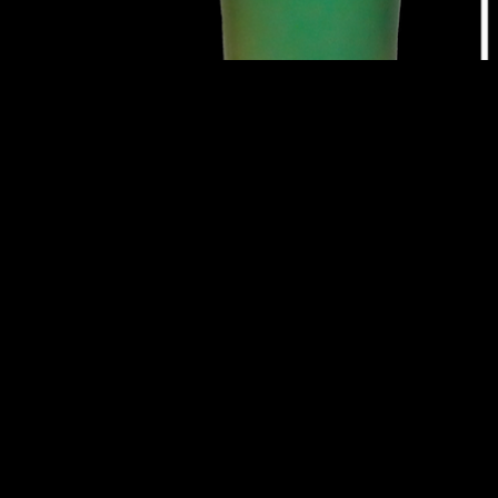
1
. ORGASME
:
Get 27, Bailey's
2
. TABASCO 
Get 31, sirop de 
3
. VODKA C
Vodka, Caramba
4
. MADELEIN
Rhum ambré, Ama
5
.
VODKA FRU
Vodka, crème de 