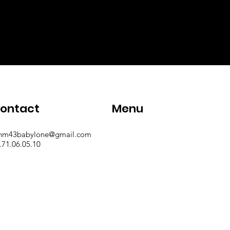
ontact
Menu
nm43babylone@gmail.com
Accueil
.71.06.05.10
Club
Restaurant