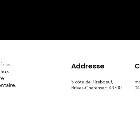
:
éros
Addresse
C
 aux
re
5 côte de Tireboeuf,
m
ntaire.
Brives-Charensac, 43700
04